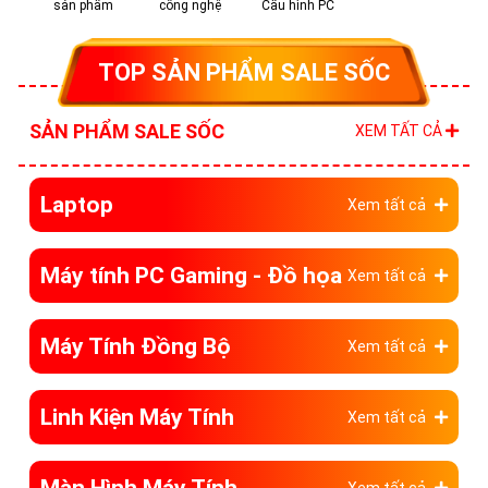
sản phẩm
công nghệ
Cấu hình PC
TOP SẢN PHẨM SALE SỐC
SẢN PHẨM SALE SỐC
XEM TẤT CẢ
Laptop
Xem tất cả
Máy tính PC Gaming - Đồ họa
Xem tất cả
Máy Tính Đồng Bộ
Xem tất cả
Linh Kiện Máy Tính
Xem tất cả
Màn Hình Máy Tính
Xem tất cả