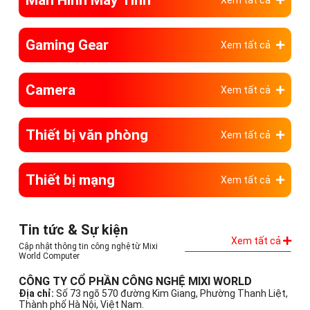
Gaming Gear
Xem tất cả
Camera
Xem tất cả
Thiết bị văn phòng
Xem tất cả
Thiết bị mạng
Xem tất cả
Tin tức & Sự kiện
Xem tất cả
Cập nhật thông tin công nghệ từ Mixi
World Computer
CÔNG TY CỔ PHẦN CÔNG NGHỆ MIXI WORLD
Địa chỉ:
Số 73 ngõ 570 đường Kim Giang, Phường Thanh Liệt,
Thành phố Hà Nội, Việt Nam.