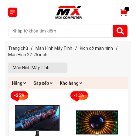
...
Trang chủ
/
Màn Hình Máy Tính
/
Kích cỡ màn hình
/
Màn Hình 22-25 inch
Màn Hình Máy Tính
Hãng
Sắp xếp
Kho hàng
-25%
-13%