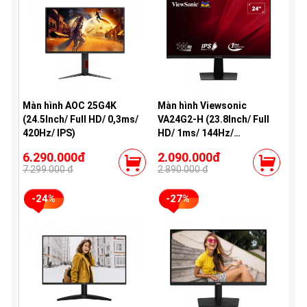
Màn hình AOC 25G4K
Màn hình Viewsonic
(24.5Inch/ Full HD/ 0,3ms/
VA24G2-H (23.8Inch/ Full
420Hz/ IPS)
HD/ 1ms/ 144Hz/
250cd/m2/ IPS)
6.290.000đ
2.090.000đ
7.299.000 đ
2.890.000 đ
-24%
-27%