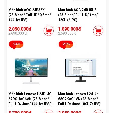
Màn hình AOC 24B36X
Màn hình AOC 24B15H3
(23.8Inch/ Full HD/ 0,5ms/
(23.8Inch/ Full HD/ 1ms/
144Hz/ IPS)
120Hz/ IPS)
2.050.000đ
1.890.000đ
2.690.000 đ
2.590.000 đ
-24%
-21%
Màn hình Lenovo L24D-4C
Màn hình Lenovo L24-4e
67DCUAC6VN (23.8Inch/
68C2KAC1VN (23.8Inch/
Full HD/ 4ms/ 144Hz/ IPS/
Full HD/ 4ms/ 100HZ/ IPS)
Loa)
3.790.000đ
2.050.000đ