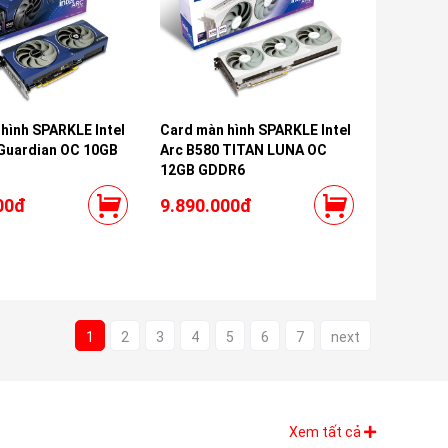
hình SPARKLE Intel
Card màn hình SPARKLE Intel
Guardian OC 10GB
Arc B580 TITAN LUNA OC
12GB GDDR6
00đ
9.890.000đ
1
2
3
4
5
6
7
next
Xem tất cả