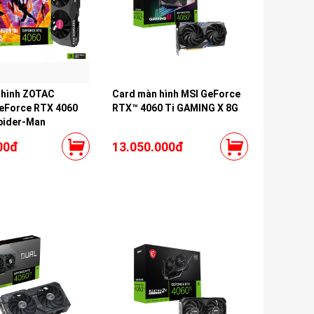
 hình ZOTAC
Card màn hình MSI GeForce
eForce RTX 4060
RTX™ 4060 Ti GAMING X 8G
pider-Man
00đ
13.050.000đ