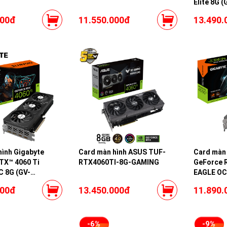
Elite 8G 
8GD)
000đ
11.550.000đ
13.490.
hình Gigabyte
Card màn hình ASUS TUF-
Card màn 
TX™ 4060 Ti
RTX4060TI-8G-GAMING
GeForce 
 8G (GV-
EAGLE OC
ING OC-8GD)
N406TEAG
000đ
13.450.000đ
11.890.
-6%
-9%