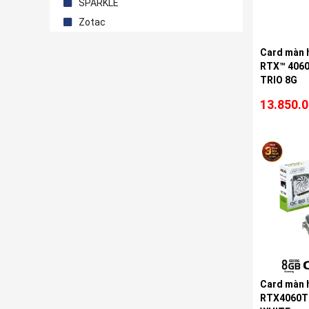
SPARKLE
Zotac
Card màn 
RTX™ 4060
TRIO 8G
13.850.
Card màn 
RTX4060T