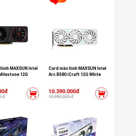
hình MAXSUN Intel
Card màn hình MAXSUN Intel
Milestone 12G
Arc B580 iCraft 12G White
00đ
10.390.000đ
0 đ
10.990.000 đ