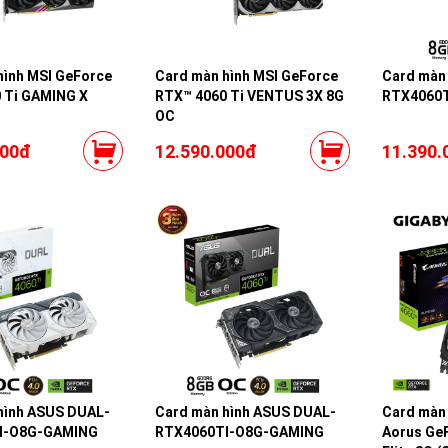
hình MSI GeForce
Card màn hình MSI GeForce
Card màn
 Ti GAMING X
RTX™ 4060 Ti VENTUS 3X 8G
RTX4060
OC
000đ
12.590.000đ
11.390.
hình ASUS DUAL-
Card màn hình ASUS DUAL-
Card màn 
I-O8G-GAMING
RTX4060TI-O8G-GAMING
Aorus GeF