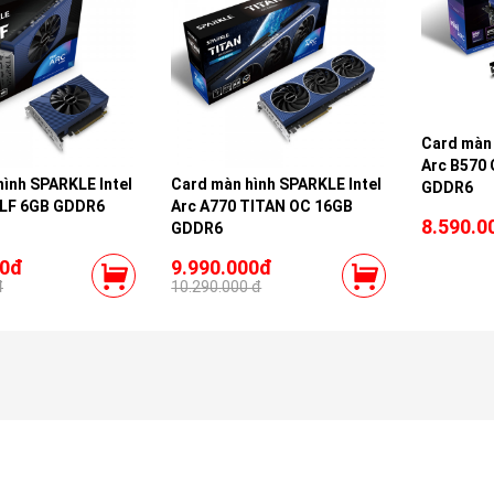
Card màn 
Arc B570 
ình SPARKLE Intel
Card màn hình SPARKLE Intel
GDDR6
ELF 6GB GDDR6
Arc A770 TITAN OC 16GB
8.590.0
GDDR6
00đ
9.990.000đ
đ
10.290.000 đ