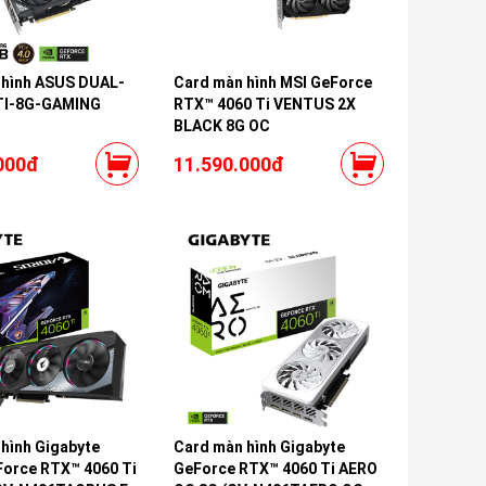
 hình ASUS DUAL-
Card màn hình MSI GeForce
TI-8G-GAMING
RTX™ 4060 Ti VENTUS 2X
BLACK 8G OC
000đ
11.590.000đ
hình Gigabyte
Card màn hình Gigabyte
orce RTX™ 4060 Ti
GeForce RTX™ 4060 Ti AERO