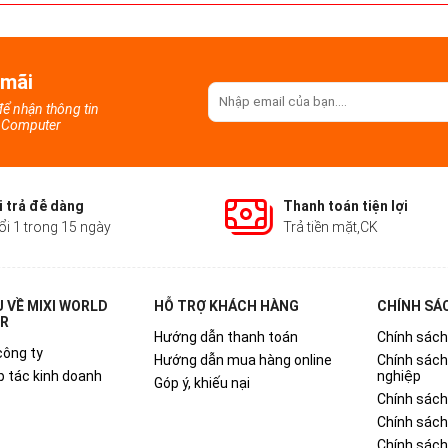
 mãi
 để nhận thông tin
d Computer
 trả đễ dàng
Thanh toán tiện lợi
ổi 1 trong 15 ngày
Trả tiền mặt,CK
U VỀ MIXI WORLD
HỖ TRỢ KHÁCH HÀNG
CHÍNH SÁ
R
Hướng dẫn thanh toán
Chính sách
công ty
Hướng dẫn mua hàng online
Chính sác
p tác kinh doanh
nghiệp
Góp ý, khiếu nại
Chính sách
Chính sách
Chính sách