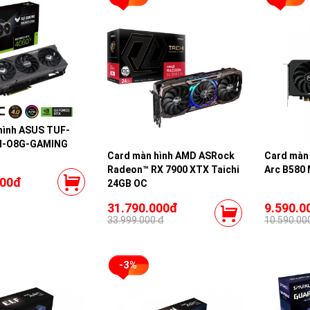
hình ASUS TUF-
I-O8G-GAMING
Card màn hình AMD ASRock
Card màn 
Radeon™ RX 7900 XTX Taichi
Arc B580 
000đ
24GB OC
31.790.000đ
9.590.0
33.999.000 đ
10.590.00
-3%