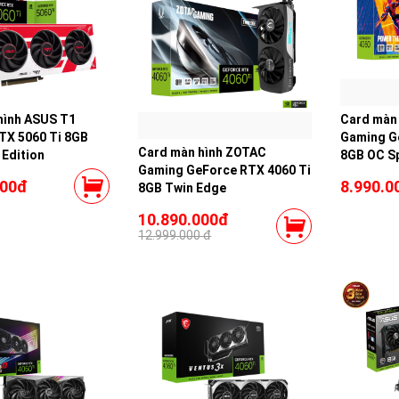
hình ASUS T1
Card màn
TX 5060 Ti 8GB
Gaming G
Card màn hình ZOTAC
Edition
8GB OC S
Gaming GeForce RTX 4060 Ti
000đ
8.990.0
8GB Twin Edge
10.890.000đ
12.999.000 đ