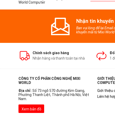
World Computer
Nhận tin khuyến
Bạn vui lòng để lại Email
khuyến mãi từ Mixi Worl
Chính sách giao hàng
Đổi
Nhận hàng và thanh toán tại nhà
1 đ
CÔNG TY CỔ PHẦN CÔNG NGHỆ MIXI
GIỚI THIỆ
WORLD
COMPUTE
Địa chỉ:
Số 73 ngõ 570 đường Kim Giang,
Giới thiệu 
Phường Thanh Liệt, Thành phố Hà Nội, Việt
Liên hệ hợ
Nam.
Xem bản đồ