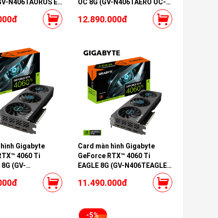
(GV-N406TAORUS E-
OC 8G (GV-N406TAERO OC-
8GD)
000đ
12.890.000đ
hình Gigabyte
Card màn hình Gigabyte
RTX™ 4060 Ti
GeForce RTX™ 4060 Ti
 8G (GV-
EAGLE 8G (GV-N406TEAGLE-
LE OC-8GD)
8GD)
000đ
11.490.000đ
-5%