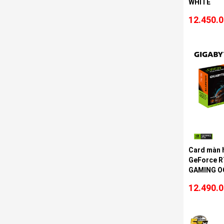
WHITE
12.450.
Card màn 
GeForce R
GAMING OC
N406TGAM
12.490.