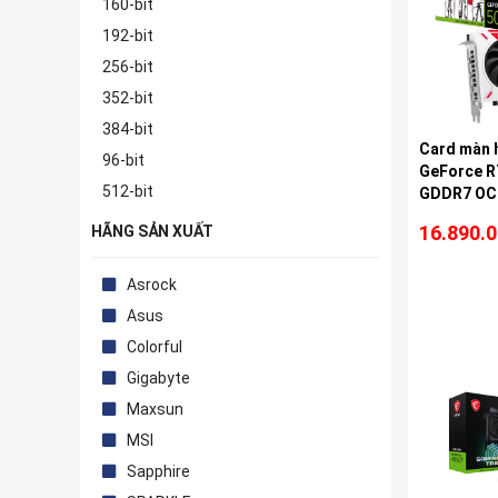
160-bit
192-bit
256-bit
352-bit
384-bit
Card màn 
96-bit
GeForce R
512-bit
GDDR7 OC 
16.890.
HÃNG SẢN XUẤT
Asrock
Asus
Colorful
Gigabyte
Maxsun
MSI
Sapphire