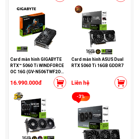
Card màn hình GIGABYTE
Card màn hình ASUS Dual
RTX™ 5060 Ti WINDFORCE
RTX 5060 Ti 16GB GDDR7
OC 16G (GV-N506TWF2OC-
16GD)
16.990.000đ
Liên hệ
-3%