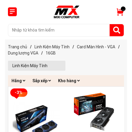
...
Trang chủ
/
Linh Kiện Máy Tính
/
Card Màn Hình - VGA
/
Dung lượng VGA
/
16GB
Linh Kiện Máy Tính
Hãng
Sắp xếp
Kho hàng
-3%