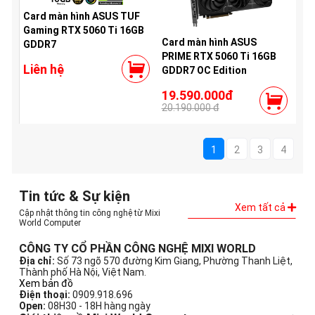
Card màn hình ASUS TUF
Gaming RTX 5060 Ti 16GB
Card màn hình ASUS
GDDR7
PRIME RTX 5060 Ti 16GB
Liên hệ
GDDR7 OC Edition
19.590.000đ
20.190.000 đ
1
2
3
4
Tin tức & Sự kiện
Xem tất cả
Cập nhật thông tin công nghệ từ Mixi
World Computer
CÔNG TY CỔ PHẦN CÔNG NGHỆ MIXI WORLD
Địa chỉ:
Số 73 ngõ 570 đường Kim Giang, Phường Thanh Liệt,
Thành phố Hà Nội, Việt Nam.
Xem bản đồ
Điện thoại:
0909.918.696
Open:
08H30 - 18H hàng ngày