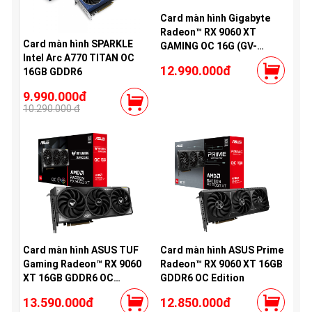
Card màn hình Gigabyte
Radeon™ RX 9060 XT
Card màn hình SPARKLE
GAMING OC 16G (GV-
Intel Arc A770 TITAN OC
R9060XTGAMING OC-
12.990.000đ
16GB GDDR6
16GD)
9.990.000đ
10.290.000 đ
Card màn hình ASUS TUF
Card màn hình ASUS Prime
Gaming Radeon™ RX 9060
Radeon™ RX 9060 XT 16GB
XT 16GB GDDR6 OC
GDDR6 OC Edition
Edition
13.590.000đ
12.850.000đ