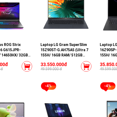
us ROG Strix
Laptop LG Gram SuperSlim
Laptop L
16 G615JPR-
15Z90ST-G.AH75A5 (Ultra 7
16Z90SP-K
7 14650HX/ 32GB
155H/ 16GB RAM/ 512GB
155H/ 16
SSD/ RTX 5070
SSD/ 15.6 inch FHD/ Win11/
SSD/ 16 i
000đ
33.550.000đ
35.850.
ch 2.5K/ 240Hz/
Blue)
Win11/ Bl
 đ
49.599.000 đ
49.599.00
y)
-4%
-4%