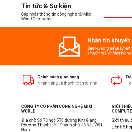
Tin tức & Sự kiện
Cập nhật thông tin công nghệ từ Mixi
World Computer
Nhận tin khuyến
Bạn vui lòng để lại Email
khuyến mãi từ Mixi Worl
Chính sách giao hàng
Đổi
Nhận hàng và thanh toán tại nhà
1 đ
CÔNG TY CỔ PHẦN CÔNG NGHỆ MIXI
GIỚI THIỆ
WORLD
COMPUTE
Địa chỉ:
Số 73 ngõ 570 đường Kim Giang,
Giới thiệu 
Phường Thanh Liệt, Thành phố Hà Nội, Việt
Liên hệ hợ
Nam.