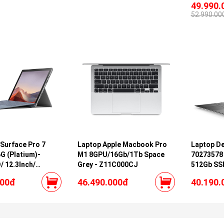
49.990.
SSD, 15.6
52.990.00
NVIDIA G
8GB GDDR
Black)
Surface Pro 7
Laptop Apple Macbook Pro
Laptop De
G (Platium)-
M1 8GPU/16Gb/1Tb Space
70273578 
 12.3Inch/
Grey - Z11C000CJ
512Gb SS
ooth
VGA ON/ 
000đ
46.490.000đ
40.190.
Office HS
Silver/ vo