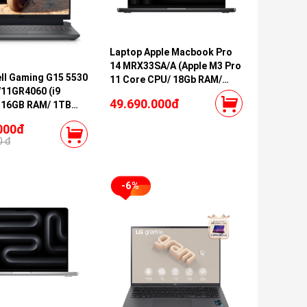
Laptop Apple Macbook Pro
14 MRX33SA/A (Apple M3 Pro
ll Gaming G15 5530
11 Core CPU/ 18Gb RAM/
11GR4060 (i9
512GB SSD/ 14 core GPU/
49.690.000đ
 16GB RAM/ 1TB
Space Gray)
4060 8GB/ 15.6
000đ
Win 11/ Office)
0 đ
-6%