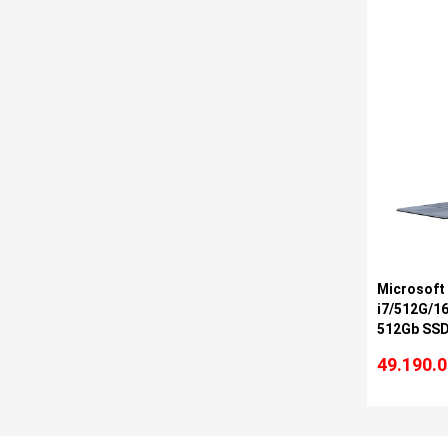
Microsoft 
i7/512G/16
512Gb SSD/
Wifi/Bluet
49.190.