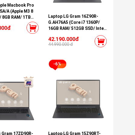
pple Macbook Pro
A/A (Apple M3 8
Laptop LG Gram 16Z90R-
/ 8GB RAM/ 1TB
G.AH76A5 (Core i7 1360P/
ore GPU/ Silver)
000đ
16GB RAM/ 512GB SSD/ Intel
Iris Xe Graphics/ 16.0inch
42.190.000đ
WQXGA/ Windows 11 Home/
44.990.000 đ
Black/ Model 2023)
-6%
G Gram 17ZD90R-
Laptop LG Gram 15Z90RT-