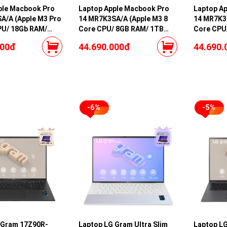
ple Macbook Pro
Laptop Apple Macbook Pro
Laptop A
A/A (Apple M3 Pro
14 MR7K3SA/A (Apple M3 8
14 MR7K3S
PU/ 18Gb RAM/
Core CPU/ 8GB RAM/ 1TB
Core CPU
/ 14 core GPU/
SSD/ 10 core GPU/ Space
SSD/ 10 c
000đ
44.690.000đ
44.690.
Gray)
-6%
-5%
 Gram 17Z90R-
Laptop LG Gram Ultra Slim
Laptop L