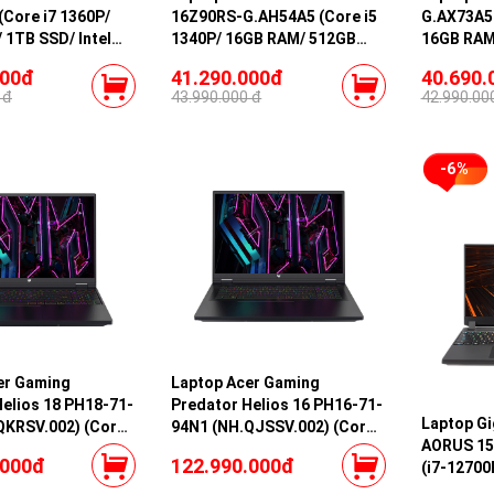
(Core i7 1360P/
16Z90RS-G.AH54A5 (Core i5
G.AX73A5 
 1TB SSD/ Intel
1340P/ 16GB RAM/ 512GB
16GB RAM/
aphics/ 17.0inch
SSD/ Intel Iris Xe Graphics/
Iris Xe Gr
000đ
41.290.000đ
40.690.
indows 11 Home/
16.0inch WQHD/ Windows 11
WQXGA/ N
 đ
43.990.000 đ
42.990.00
el 2023)
Home/ White/ Model 2023)
2023)
-6%
er Gaming
Laptop Acer Gaming
Helios 18 PH18-71-
Predator Helios 16 PH16-71-
Laptop G
QKRSV.002) (Core
94N1 (NH.QJSSV.002) (Core
AORUS 15
X/ 2x16GB RAM/
i9 13900HX/ 2x16GB RAM/
.000đ
122.990.000đ
(i7-12700
RTX4080 12G/ 18
2TB SSD/ RTX4080 12G/ 16
DDR4-320
0Hz/ Win 11/ Black)
inch 2K 240Hz/ Win 11/ Black)