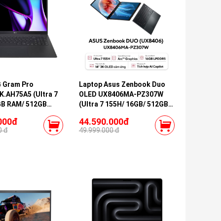
G Gram Pro
Laptop Asus Zenbook Duo
.AH75A5 (Ultra 7
OLED UX8406MA-PZ307W
GB RAM/ 512GB
(Ultra 7 155H/ 16GB/ 512GB
nch WQXGA/ 120Hz/
SSD/ 14 inch 3K/ 120Hz/
000đ
44.590.000đ
ack)
Win11/ Vỏ nhôm/ Grey/ Túi/
0 đ
49.999.000 đ
Pen)