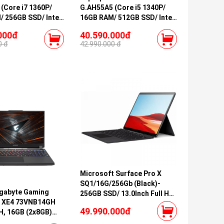
(Core i7 1360P/
G.AH55A5 (Core i5 1340P/
 256GB SSD/ Intel
16GB RAM/ 512GB SSD/ Intel
aphics/ 17.0inch
Iris Xe Graphics/ 15.6inch
000đ
40.590.000đ
oOS/ Grey/ Model
Full HD/ Windows 11 Home/
0 đ
42.990.000 đ
Blue/ Model 2023)
Microsoft Surface Pro X
SQ1/16G/256Gb (Black)-
igabyte Gaming
256GB SSD/ 13.0Inch Full HD/
 XE4 73VNB14GH
Wifi/Bluetooth/Nano Sim
49.990.000đ
H, 16GB (2x8GB)
0, 1TB Gen4 7K