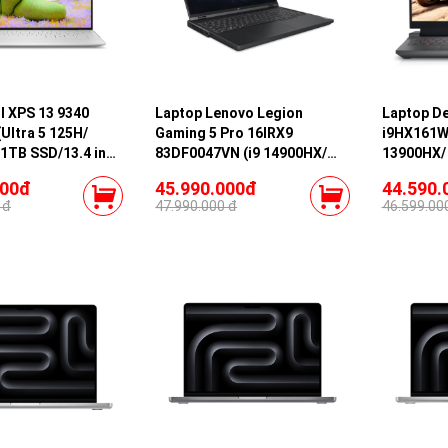
l XPS 13 9340
Laptop Lenovo Legion
Laptop De
Ultra 5 125H/
Gaming 5 Pro 16IRX9
i9HX161W
1TB SSD/13.4 inch
83DF0047VN (i9 14900HX/
13900HX/
1/ Office/
32GB RAM/ 1TB SSD/ RTX
SSD/ RTX 
000đ
45.990.000đ
44.590.
Vỏ nhôm/
4060 8GB/ 16 inch WQXGA/
inch FHD/ 
 đ
47.990.000 đ
46.599.00
240Hz/ Win11/ Storm Grey/
Vỏ nhôm)