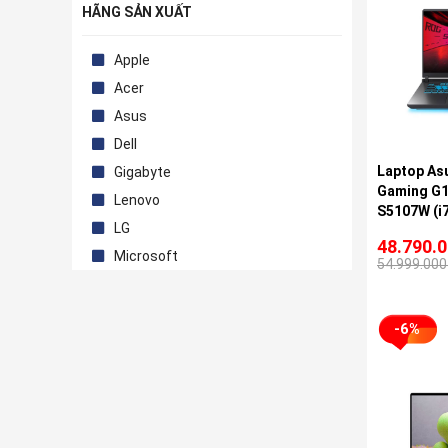
HÃNG SẢN XUẤT
Apple
Acer
Asus
Dell
Laptop As
Gigabyte
Gaming G
Lenovo
S5107W (i
LG
RAM/ 1TB 
48.790.
8GB/ 16 in
Microsoft
54.999.000
Win11/ Gre
-6%