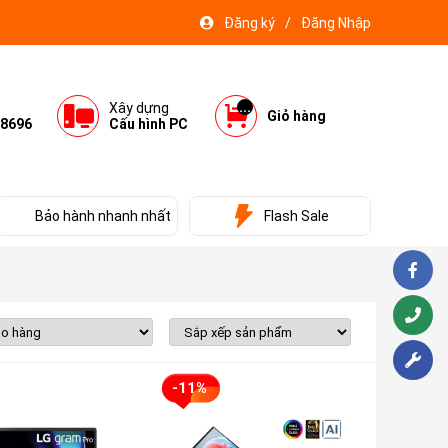
Đăng ký
/
Đăng Nhập
...
Xây dựng
Giỏ hàng
8696
Cấu hình PC
Bảo hành nhanh nhất
Flash Sale
-11%