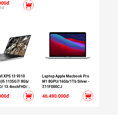
000đ
" QHD IPS 165Hz,
0 đ
eForce RTX 3070Ti
6, Win 11 Home,
ll XPS 13 9310
Laptop Apple Macbook Pro
(I5 1135G7/ 8Gb/
M1 8GPU/16Gb/1Tb Silver -
D/ 13.4inchFHD/
Z11F000CJ
Win 11 Home +
000đ
46.490.000đ
21 + McAfee LS/
̉ nhôm)