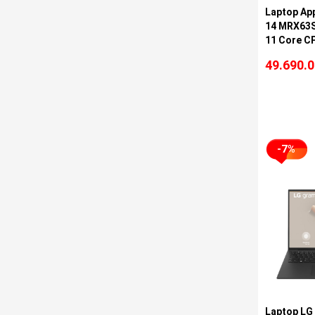
Laptop Ap
14 MRX63S
11 Core C
512GB SSD
49.690.
Silver)
-7%
Laptop LG