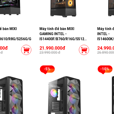
ể bàn MIXI
Máy tính để bàn MIXI
Máy tính 
GAMING INTEL -
INTEL -
/H610/R8G/S256G/GTX1660S
I514400F/B760/R16G/S512G/RTX5060-
I514600K
8G
8G
000đ
21.990.000đ
24.990.
 đ
23.990.000 đ
26.890.00
-5%
-10%