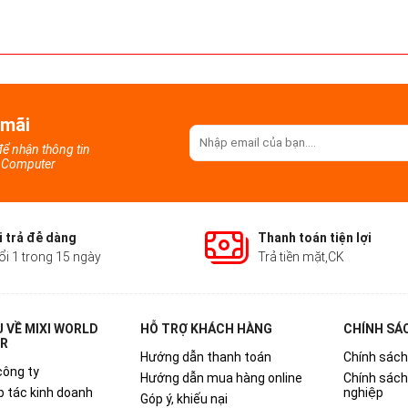
 mãi
 để nhận thông tin
d Computer
 trả đễ dàng
Thanh toán tiện lợi
ổi 1 trong 15 ngày
Trả tiền mặt,CK
U VỀ MIXI WORLD
HỖ TRỢ KHÁCH HÀNG
CHÍNH SÁ
R
Hướng dẫn thanh toán
Chính sách
công ty
Hướng dẫn mua hàng online
Chính sác
p tác kinh doanh
nghiệp
Góp ý, khiếu nại