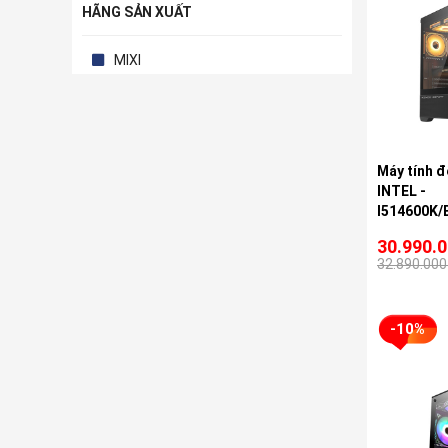
HÃNG SẢN XUẤT
MIXI
Máy tính 
INTEL -
I514600K/
16G
30.990.
32.890.000
-10%