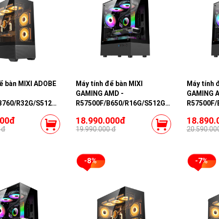
để bàn MIXI ADOBE
Máy tính để bàn MIXI
Máy tính 
GAMING AMD -
GAMING A
B760/R32G/S512G/RTX5060TI-
R57500F/B650/R16G/S512G/RX6500XT-
R57500F/
4G
000đ
18.990.000đ
18.890.
 đ
19.990.000 đ
20.590.00
-8%
-7%