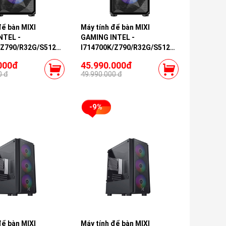
để bàn MIXI
Máy tính để bàn MIXI
NTEL -
GAMING INTEL -
/Z790/R32G/S512G-
I714700K/Z790/R32G/S512G-
060TI-16G
H4T/RTX4060TI-16G
000đ
45.990.000đ
0 đ
49.990.000 đ
-9%
để bàn MIXI
Máy tính để bàn MIXI