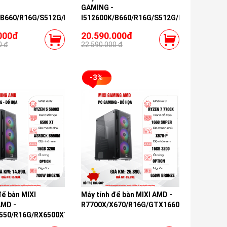
GAMING -
/B660/R16G/S512G/RTX3060
I512600K/B660/R16G/S512G/RTX3060TI
000đ
20.590.000đ
0 đ
22.590.000 đ
-3%
để bàn MIXI
Máy tính để bàn MIXI AMD -
MD -
R7700X/X670/R16G/GTX1660S
550/R16G/RX6500XT