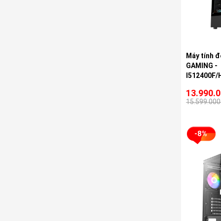
Máy tính đ
GAMING -
I512400F
13.990.
15.599.000
-8%