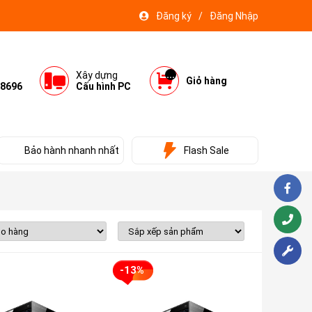
Đăng ký
/
Đăng Nhập
...
Xây dựng
Giỏ hàng
8696
Cấu hình PC
Bảo hành nhanh nhất
Flash Sale
-13%