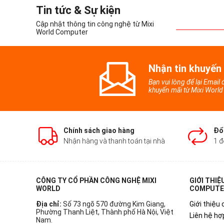
Tin tức & Sự kiện
Cập nhật thông tin công nghệ từ Mixi
World Computer
Nhận tin khuyến
Bạn vui lòng để lại Email
khuyến mãi từ Mixi Worl
Chính sách giao hàng
Đổi
Nhận hàng và thanh toán tại nhà
1 đ
CÔNG TY CỔ PHẦN CÔNG NGHỆ MIXI
GIỚI THIỆ
WORLD
COMPUTE
Địa chỉ:
Số 73 ngõ 570 đường Kim Giang,
Giới thiệu 
Phường Thanh Liệt, Thành phố Hà Nội, Việt
Liên hệ hợ
Nam.