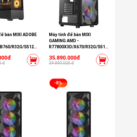
để bàn MIXI ADOBE
Máy tính để bàn MIXI
GAMING AMD -
/B760/R32G/S512G/RTX5060-
R77800X3D/X670/R32G/S512G/RTX4060-
16G
000đ
35.890.000đ
0 đ
39.890.000 đ
-8%