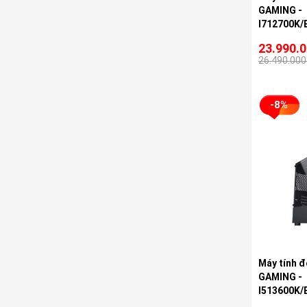
GAMING -
I712700K/
23.990.
26.490.000
-8%
Máy tính đ
GAMING -
I513600K/