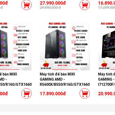
000đ
27.990.000đ
16.890.
 đ
29.890.000 đ
17.299.00
ể bàn MIXI
Máy tính để bàn MIXI
Máy tính 
MD -
GAMING AMD -
GAMING -
550/R16G/GTX1660S
R5600X/B550/R16G/GTX1660S
I712700F
000đ
17.890.000đ
20.990.