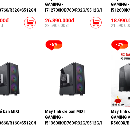
GAMING -
GAMING -
B760/R32G/S512G/RTX3060TI
I712700K/B760/R32G/S512G/RTX4060TI
I512600K
000đ
26.890.000đ
18.990.
 đ
28.590.000 đ
21.590.00
-6%
-2%
ể bàn MIXI
Máy tính để bàn MIXI
Máy tính 
GAMING -
GAMING A
B660/R16G/S512G/RTX3060TI
I513600K/B760/R32G/S512G/RTX4060TI
R5600X/B