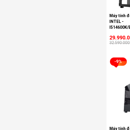
Máy tính 
INTEL -
I514600K/
12G
29.990.
32.590.000
-9%
Máy tính đ