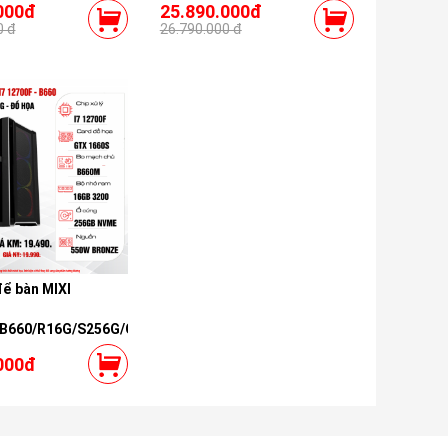
000đ
25.890.000đ
0 đ
26.790.000 đ
để bàn MIXI
/B660/R16G/S256G/GTX1660S
000đ