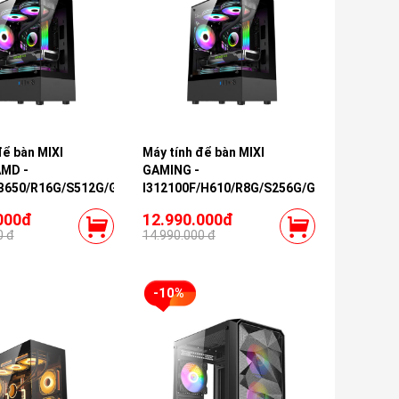
để bàn MIXI
Máy tính để bàn MIXI
MD -
GAMING -
B650/R16G/S512G/GTX1660S
I312100F/H610/R8G/S256G/GTX1660S
000đ
12.990.000đ
0 đ
14.990.000 đ
-10%