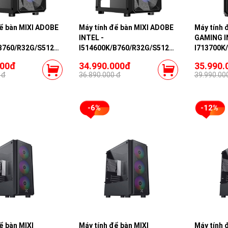
để bàn MIXI ADOBE
Máy tính để bàn MIXI ADOBE
Máy tính 
INTEL -
GAMING I
B760/R32G/S512G/RTX3060-
I514600K/B760/R32G/S512G/RTX4060TI-
I713700K
16G
H4T/RTX4
000đ
34.990.000đ
35.990.
 đ
36.890.000 đ
39.990.00
-6%
-12%
ể bàn MIXI
Máy tính để bàn MIXI
Máy tính 