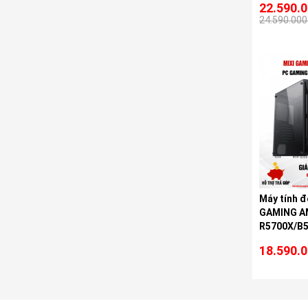
22.590.
24.590.000
Máy tính đ
GAMING A
R5700X/B
18.590.