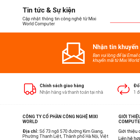
Tin tức & Sự kiện
Cập nhật thông tin công nghệ từ Mixi
World Computer
Nhận tin khuyến
Bạn vui lòng để lại Email
khuyến mãi từ Mixi Worl
Chính sách giao hàng
Đổi
Nhận hàng và thanh toán tại nhà
1 đ
CÔNG TY CỔ PHẦN CÔNG NGHỆ MIXI
GIỚI THIỆ
WORLD
COMPUTE
Địa chỉ:
Số 73 ngõ 570 đường Kim Giang,
Giới thiệu 
Phường Thanh Liệt, Thành phố Hà Nội, Việt
Liên hệ hợ