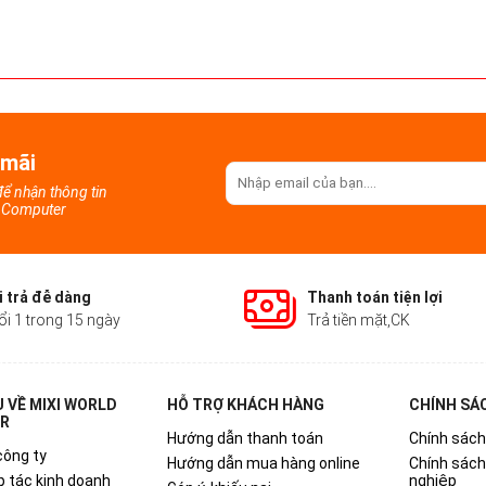
 mãi
 để nhận thông tin
d Computer
 trả đễ dàng
Thanh toán tiện lợi
ổi 1 trong 15 ngày
Trả tiền mặt,CK
U VỀ MIXI WORLD
HỖ TRỢ KHÁCH HÀNG
CHÍNH SÁ
R
Hướng dẫn thanh toán
Chính sách
công ty
Hướng dẫn mua hàng online
Chính sác
p tác kinh doanh
nghiệp