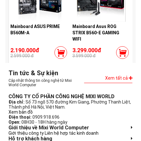
Mainboard ASUS PRIME
Mainboard Asus ROG
B560M-A
STRIX B560-E GAMING
WIFI
2.190.000đ
3.299.000đ
2.599.000 đ
3.599.000 đ
Tin tức & Sự kiện
Xem tất cả
Cập nhật thông tin công nghệ từ Mixi
World Computer
CÔNG TY CỔ PHẦN CÔNG NGHỆ MIXI WORLD
Địa chỉ:
Số 73 ngõ 570 đường Kim Giang, Phường Thanh Liệt,
Thành phố Hà Nội, Việt Nam.
Xem bản đồ
Điện thoại:
0909.918.696
Open:
08H30 - 18H hàng ngày
Giới thiệu về Mixi World Computer
Giới thiệu công ty
Liên hệ hợp tác kinh doanh
Hỗ trợ khách hàng