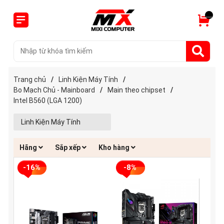
...
Trang chủ
/
Linh Kiện Máy Tính
/
Bo Mạch Chủ - Mainboard
/
Main theo chipset
/
Intel B560 (LGA 1200)
Linh Kiện Máy Tính
Hãng
Sắp xếp
Kho hàng
-16%
-8%