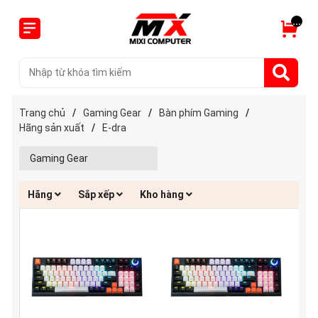
...
Trang chủ
/
Gaming Gear
/
Bàn phím Gaming
/
Hãng sản xuất
/
E-dra
Gaming Gear
Hãng
Sắp xếp
Kho hàng