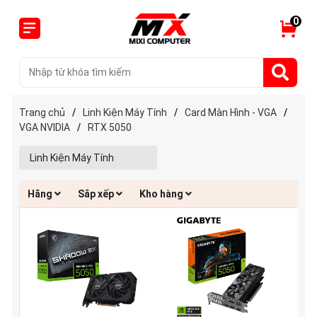
0
Trang chủ
/
Linh Kiện Máy Tính
/
Card Màn Hình - VGA
/
VGA NVIDIA
/
RTX 5050
Linh Kiện Máy Tính
Hãng
Sắp xếp
Kho hàng